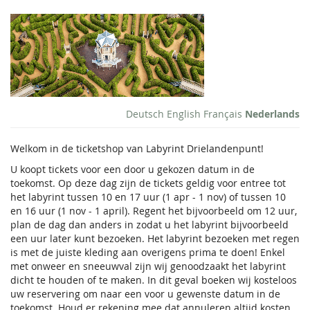
Overslaan
Labyrint
naar de
hoofd-
Entree
inhoud
Ticket
Deutsch
English
Français
Nederlands
Welkom in de ticketshop van Labyrint Drielandenpunt!
U koopt tickets voor een door u gekozen datum in de
toekomst. Op deze dag zijn de tickets geldig voor entree tot
het labyrint tussen 10 en 17 uur (1 apr - 1 nov) of tussen 10
en 16 uur (1 nov - 1 april). Regent het bijvoorbeeld om 12 uur,
plan de dag dan anders in zodat u het labyrint bijvoorbeeld
een uur later kunt bezoeken. Het labyrint bezoeken met regen
is met de juiste kleding aan overigens prima te doen! Enkel
met onweer en sneeuwval zijn wij genoodzaakt het labyrint
dicht te houden of te maken. In dit geval boeken wij kosteloos
uw reservering om naar een voor u gewenste datum in de
toekomst. Houd er rekening mee dat annuleren altijd kosten