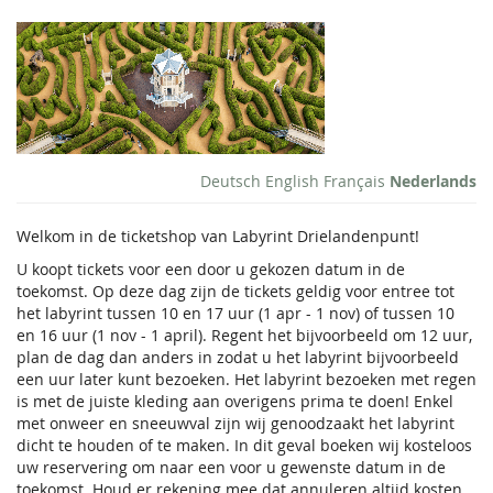
Overslaan
Labyrint
naar de
hoofd-
Entree
inhoud
Ticket
Deutsch
English
Français
Nederlands
Welkom in de ticketshop van Labyrint Drielandenpunt!
U koopt tickets voor een door u gekozen datum in de
toekomst. Op deze dag zijn de tickets geldig voor entree tot
het labyrint tussen 10 en 17 uur (1 apr - 1 nov) of tussen 10
en 16 uur (1 nov - 1 april). Regent het bijvoorbeeld om 12 uur,
plan de dag dan anders in zodat u het labyrint bijvoorbeeld
een uur later kunt bezoeken. Het labyrint bezoeken met regen
is met de juiste kleding aan overigens prima te doen! Enkel
met onweer en sneeuwval zijn wij genoodzaakt het labyrint
dicht te houden of te maken. In dit geval boeken wij kosteloos
uw reservering om naar een voor u gewenste datum in de
toekomst. Houd er rekening mee dat annuleren altijd kosten