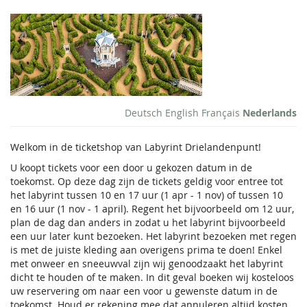
Overslaan
Labyrint
naar de
hoofd-
Entree
inhoud
Ticket
Deutsch
English
Français
Nederlands
Welkom in de ticketshop van Labyrint Drielandenpunt!
U koopt tickets voor een door u gekozen datum in de
toekomst. Op deze dag zijn de tickets geldig voor entree tot
het labyrint tussen 10 en 17 uur (1 apr - 1 nov) of tussen 10
en 16 uur (1 nov - 1 april). Regent het bijvoorbeeld om 12 uur,
plan de dag dan anders in zodat u het labyrint bijvoorbeeld
een uur later kunt bezoeken. Het labyrint bezoeken met regen
is met de juiste kleding aan overigens prima te doen! Enkel
met onweer en sneeuwval zijn wij genoodzaakt het labyrint
dicht te houden of te maken. In dit geval boeken wij kosteloos
uw reservering om naar een voor u gewenste datum in de
toekomst. Houd er rekening mee dat annuleren altijd kosten