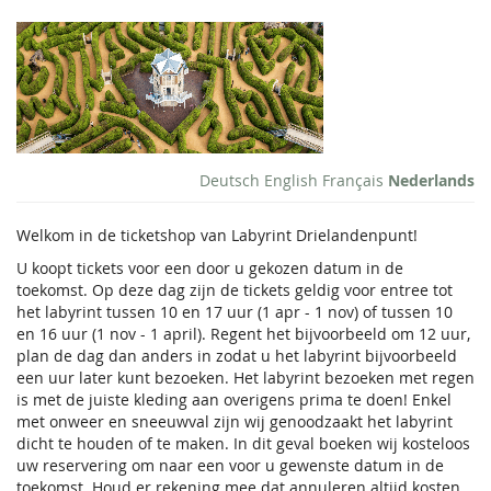
Overslaan
Labyrint
naar de
hoofd-
Entree
inhoud
Ticket
Deutsch
English
Français
Nederlands
Welkom in de ticketshop van Labyrint Drielandenpunt!
U koopt tickets voor een door u gekozen datum in de
toekomst. Op deze dag zijn de tickets geldig voor entree tot
het labyrint tussen 10 en 17 uur (1 apr - 1 nov) of tussen 10
en 16 uur (1 nov - 1 april). Regent het bijvoorbeeld om 12 uur,
plan de dag dan anders in zodat u het labyrint bijvoorbeeld
een uur later kunt bezoeken. Het labyrint bezoeken met regen
is met de juiste kleding aan overigens prima te doen! Enkel
met onweer en sneeuwval zijn wij genoodzaakt het labyrint
dicht te houden of te maken. In dit geval boeken wij kosteloos
uw reservering om naar een voor u gewenste datum in de
toekomst. Houd er rekening mee dat annuleren altijd kosten